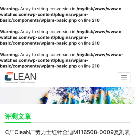
Warning
: Array to string conversion in
/mydisk/www/www.c-
watches.com/wp-content/plugins/wpjam-
basic/components/wpjam-basic.php
on line
210
Warning
: Array to string conversion in
/mydisk/www/www.c-
watches.com/wp-content/plugins/wpjam-
basic/components/wpjam-basic.php
on line
210
Warning
: Array to string conversion in
/mydisk/www/www.c-
watches.com/wp-content/plugins/wpjam-
basic/components/wpjam-basic.php
on line
210
评测文章
C厂CleaN厂劳力士红针金迪M116508-0009复刻表