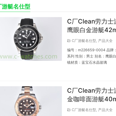
厂游艇名仕型
C厂Clean劳力士
鹰眼白金游艇42
C厂游艇名仕型
,
产品大全
编号：m226659-0004 
系列 性别：男士 别名：鹰眼白
镜材质：蓝宝石水晶玻璃
C厂Clean劳力士
金咖啡面游艇40
C厂游艇名仕型
,
产品大全