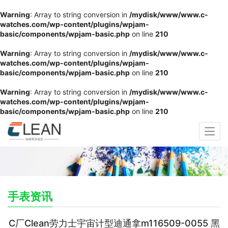
Warning
: Array to string conversion in
/mydisk/www/www.c-
watches.com/wp-content/plugins/wpjam-
basic/components/wpjam-basic.php
on line
210
Warning
: Array to string conversion in
/mydisk/www/www.c-
watches.com/wp-content/plugins/wpjam-
basic/components/wpjam-basic.php
on line
210
Warning
: Array to string conversion in
/mydisk/www/www.c-
watches.com/wp-content/plugins/wpjam-
basic/components/wpjam-basic.php
on line
210
手表资讯
C厂Clean劳力士宇宙计型迪通拿m116509-0055 黑