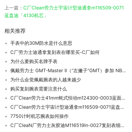
上一篇：
C厂Clean劳力士宇宙计型迪通拿m116509-0071
蓝盘迪「4130机芯」
相关推荐
手表中的30M防水是什么意思
C厂劳力士迪通拿复刻表在哪里买-C厂如何
为什么要购买名牌手表
佩戴劳力士 GMT-Master II（“左撇子”GMT）参加 NBA 夏季联赛
为什么会觉佩戴腕表的人越来越少
购买复刻腕表需要注意什么
C厂Clean劳力士41mm蚝式恒动m124300-0003蓝面「3230机芯」
C厂Clean劳力士宇宙计型迪通拿m116509-0071蓝盘迪「4130机芯」
7750计时机芯腕表如何操作
C厂CleaN厂劳力士灰胶迪M116519ln-0027复刻表细节深度评测-C厂迪手表好在哪里