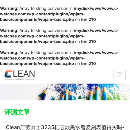
Warning
: Array to string conversion in
/mydisk/www/www.c-
watches.com/wp-content/plugins/wpjam-
basic/components/wpjam-basic.php
on line
210
Warning
: Array to string conversion in
/mydisk/www/www.c-
watches.com/wp-content/plugins/wpjam-
basic/components/wpjam-basic.php
on line
210
Warning
: Array to string conversion in
/mydisk/www/www.c-
watches.com/wp-content/plugins/wpjam-
basic/components/wpjam-basic.php
on line
210
评测文章
Clean厂劳力士3235机芯款黑水鬼复刻表值得买吗-