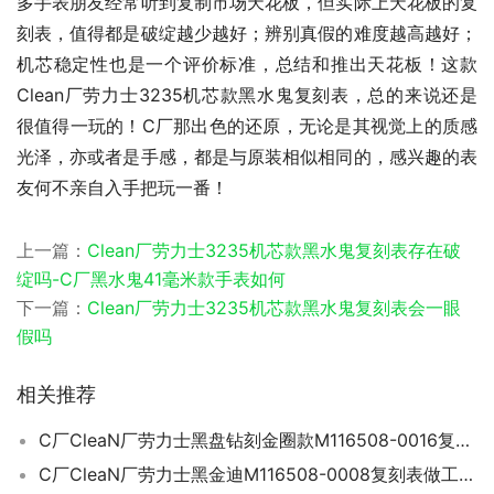
多手表朋友经常听到复制市场天花板，但实际上天花板的复
刻表，值得都是破绽越少越好；辨别真假的难度越高越好；
机芯稳定性也是一个评价标准，总结和推出天花板！这款
Clean厂劳力士3235机芯款黑水鬼复刻表，总的来说还是
很值得一玩的！C厂那出色的还原，无论是其视觉上的质感
光泽，亦或者是手感，都是与原装相似相同的，感兴趣的表
友何不亲自入手把玩一番！
上一篇：
Clean厂劳力士3235机芯款黑水鬼复刻表存在破
绽吗-C厂黑水鬼41毫米款手表如何
下一篇：
Clean厂劳力士3235机芯款黑水鬼复刻表会一眼
假吗
相关推荐
C厂CleaN厂劳力士黑盘钻刻金圈款M116508-0016复刻表会不会一眼假-C厂迪通拿
C厂CleaN厂劳力士黑金迪M116508-0008复刻表做工细节如何-C厂手表怎样