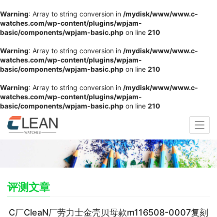
Warning
: Array to string conversion in
/mydisk/www/www.c-
watches.com/wp-content/plugins/wpjam-
basic/components/wpjam-basic.php
on line
210
Warning
: Array to string conversion in
/mydisk/www/www.c-
watches.com/wp-content/plugins/wpjam-
basic/components/wpjam-basic.php
on line
210
Warning
: Array to string conversion in
/mydisk/www/www.c-
watches.com/wp-content/plugins/wpjam-
basic/components/wpjam-basic.php
on line
210
评测文章
C厂CleaN厂劳力士金壳贝母款m116508-0007复刻