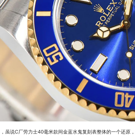
然，虽说C厂劳力士40毫米款间金蓝水鬼复刻表整体的一个还原