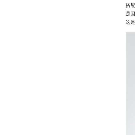
搭
是
这