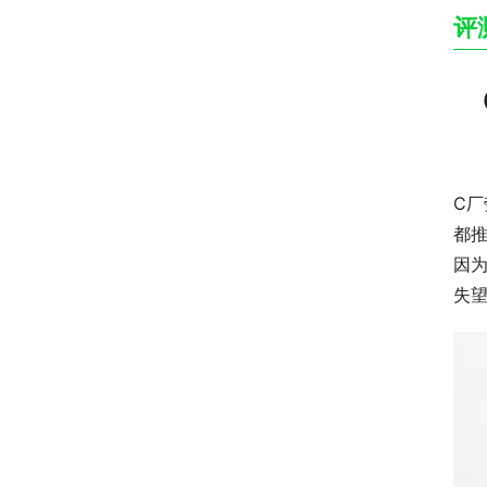
评
C
都
因
失