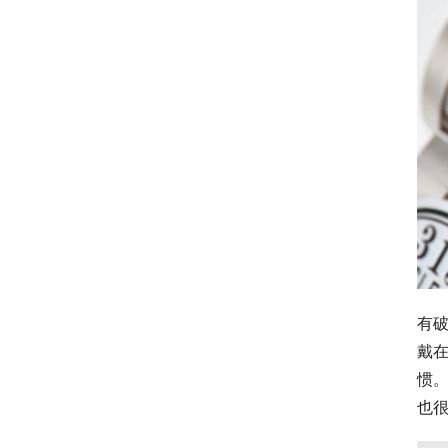
有
戴
惯
也