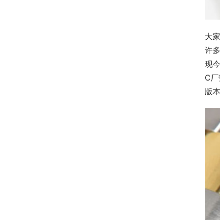
大
许
现
C厂
版