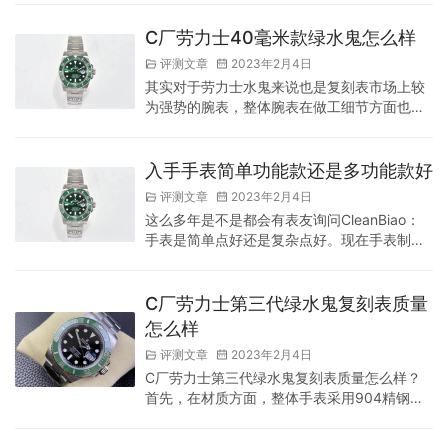
非常完美，有倒角打磨。表圈侧面的牙科打磨
均匀，深度适中，手感光滑，旋入式表冠具有
C厂劳力士40毫米款绿水鬼怎么样
很强的防水功能。表冠上的标志清晰可见，有
评测文章
2023年2月4日
立体感。 就手表的整体尺寸而言，40毫米当然
其实对于劳力士水鬼来说也是复刻表市场上较
符合大多数手表朋友的佩戴习惯。同时，对于
为强势的腕表，整体腕表在做工细节方面也是
镜子，它也与蓝宝石镜子相匹配。同时，在功
最大限度的还原了正版，同时对于细节方面也
能方面，绿色也具有双时区功能。…
是做了升级，对于腕表表壳的打磨运用了更精
细的技术，同时对于水鬼的陶瓷表圈口的制作
入手手表简单功能款还是多功能款好
工艺跟原装一模一样，材料使用进口陶瓷，圈
评测文章
2023年2月4日
口经过了非常精湛的工艺打磨，亮度和质感都
这么多年是不是都会有表友询问CleanBiao：
无可挑剔。同时在某些细节上还做了进一步的
手表是简单点好还是复杂点好。现在手表制作
提升，指针都是实心的，这样可以增加他的牢
的花样比较多，不管是外观还是功能，或者是
固度，也是用来辨别是否是正品的一个重要
工艺都有很大的进步，有人就喜欢比较简单的
方…
手表，大气也好搭配衣服。有人会喜欢工艺复
C厂劳力士第三代绿水鬼复刻表质量
杂的手表，这样的手表才考验工艺，戴出去的
怎么样
话很能体现自己的品味。那到底是手表简单好
评测文章
2023年2月4日
还是复杂点好呢？ 简单功能款：有人认为手表
C厂劳力士第三代绿水鬼复刻表质量怎么样？
最开始的功能就是计时，在手表上有表盘刻
首先，在材质方面，整体手表采用904精钢材
度，时分秒针就够了，多的话就加个…
质，这也是劳力士官方常用的材料，没有其他
腕表品牌使用，所以也被称之为劳力士钢。当