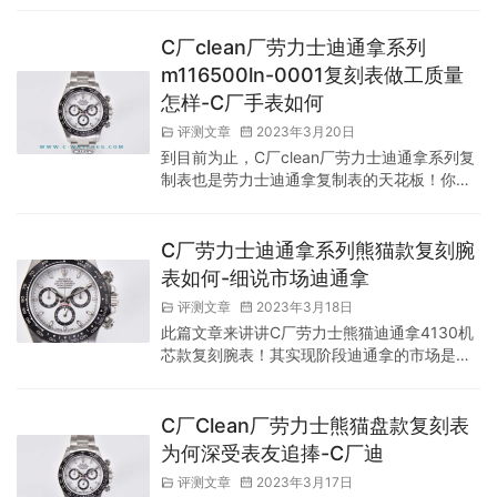
于辨别真假的地步，C厂复刻还原的劳力士迪
通拿系列手表能够登顶市场如今顶级复刻其实
C厂clean厂劳力士迪通拿系列
就是因为还原度更好，相比于BT厂的版本C厂
m116500ln-0001复刻表做工质量
对于表圈的还原是更精细无比，这里之前C-
怎样-C厂手表如何
watches小编也有介绍过原因！ 当然了不仅仅
是于此，还有盘面细节的把控C厂也是尤为到
评测文章
2023年3月20日
位的精细的！大多时候表盘指…
到目前为止，C厂clean厂劳力士迪通拿系列复
制表也是劳力士迪通拿复制表的天花板！你为
什么这么说？这是因为C厂clean厂收到了N工
厂的绝大多数遗留物，特别是在迪通拿方面。
现在C厂clean厂迪通拿的内部机芯是N工厂的
C厂劳力士迪通拿系列熊猫款复刻腕
4130机芯。就其超高的稳定性而言，非常强大
表如何-细说市场迪通拿
也是如今深受广大表友认可的！并且正是因为
评测文章
2023年3月18日
这个机芯，才能让复刻这款复刻腕表的厚度与
此篇文章来讲讲C厂劳力士熊猫迪通拿4130机
原装一致，其功能与原装同步，机芯外观和结
芯款复刻腕表！其实现阶段迪通拿的市场是比
构与原装基本一致，…
较透明的，这是因为只有极少数厂家可以做到
接近正确的版本，都是用4130机芯组装的，当
然也有很多7750机芯版本也在分一杯羹，毕竟
C厂Clean厂劳力士熊猫盘款复刻表
不是每个表友都会花大价钱去购买迪通拿的顶
为何深受表友追捧-C厂迪
级复刻版，7750机芯版虽然有些细节和功能上
评测文章
2023年3月17日
做不到，但价格比4130版低很多，还是非常有