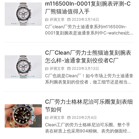
m116500ln-0001)尺寸上没什么好说的，毕竟
m116500ln-0001复刻腕表评测-C
接受完N厂遗留以后，又怎么还会出现尺寸不
厂熊猫迪值得入手
符合正品的可能！40毫米的表径与正品相同，
这个尺寸的腕表驾驭起来还是非常轻松的，…
评测文章
2023年3月14日
C厂clean厂劳力士迪通拿系列m116500ln-
0001复刻腕表是迪通拿系列中C-watches比较
偏爱的一款复刻腕表！也就是大家所俗称的：
熊猫迪！黑与白的碰撞产生的视觉冲击力还是
非常顶的，也是设计行业中永远的经典色彩的
C厂Clean厂劳力士熊猫迪复刻腕表
搭配，经久不衰讲的就是黑与白！而clean厂熊
怎么样-迪通拿复刻佼佼者C厂
猫迪这款复刻表就近乎完美的呈现除了这一
评测文章
2023年3月13日
点，当然各花入个眼并不是每一C-watches都
C厂也就是Clean厂！如今市场上劳力士迪通拿
和一样的，迪通拿该系列之所以能够火爆，就
系列腕表复刻的佼佼者，做工细节还是相当不
是因…
错的！此次c-watches来给各位表友细说一
下，这款C厂Clean厂劳力士熊猫迪复刻腕表究
竟如何！又为何c-watches会说Clean厂复刻还
C厂劳力士格林尼治可乐圈复刻表细
原的劳力士迪通拿值得入手，值得喜欢劳力士
节如何
迪通拿系列的表友入手体验一番！ 首先说说为
评测文章
2023年2月4日
什么要入手复刻腕表吧？其实入手复刻腕表最
Clean工厂的劳力士格林尼治可乐圈。整个手
主要的原因，就是因为复刻腕表能在外观上与
表在材质上也采用904精钢。表壳的侧面经过
正品保…
拉丝工艺，表壳的弧度把握到位。表耳的弧度