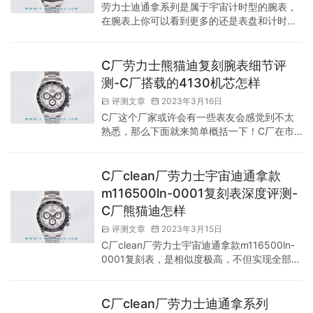
劳力士迪通拿系列是属于宇宙计时型的腕表，
市场空间的。 这次C-watches也是对于市场上
在腕表上你可以看到更多的还是表盘和计时
的各个版本…
针，水鬼系列是大三针戴日历，从腕表的结构
上来说是比较简约大方的，计时型腕表在腕表
界中一直象征着第二种选择，第二种玩法，第
C厂劳力士熊猫迪复刻腕表细节评
二种男士魅力，迪通拿宇宙计型也是加入了很
测-C厂搭载的4130机芯怎样
多赛车元素，外围的刻度圈就是一个时速表，
评测文章
2023年3月16日
迪通拿系列是可以测汽车在行驶过程中的每分
C厂这个厂家或许会有一些表友会感觉到不太
钟时速的。计时型的腕表YD认为劳力士最有的
熟悉，那么下面就来简单概括一下！C厂在市
玩，玩法也很多，毕竟高大上的劳力士也不
场中做的最好的是什么，是表圈！别的都不
是…
差，但是讲到在市场中做的最好的点，那肯定
是表圈！自然单凭一个表圈，和不弱于其他厂
C厂clean厂劳力士宇宙迪通拿款
家的做工！大厂压制那一段时间依旧是无法出
m116500ln-0001复刻表深度评测-
头的，但是这次N厂倒下以后，C厂接受了N厂
C厂熊猫迪怎样
遗留技术和设备的时候！对于C厂的期待就更
高了，毕竟随着N厂倒下的消息被传开后，很
评测文章
2023年3月15日
多表友都开始入手N厂的迪通拿！这也导致
C厂clean厂劳力士宇宙迪通拿款m116500ln-
了…
0001复刻表，是相似度极高，不但实现全部功
能而且稳定耐久。还是非常值得入手的，如果
感兴趣不妨随着C-watches一同深入评鉴一
二！ C厂劳力士熊猫迪(劳力士宇宙迪通拿款
C厂clean厂劳力士迪通拿系列