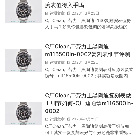
腕表值得入手吗
评测文章
2023年3月23日
C厂Clean厂劳力士黑陶迪4130复刻腕表值得
入手吗？如果你也喜欢低调的奢华高级感的，
这般C厂Clean厂劳力士黑陶迪还是相当值得入
手感受一波得！也许视觉美感远不及黑与白碰
撞的熊猫迪，华贵感就更是追赶不上余文乐同
C厂Clean厂劳力士黑陶迪
款迪通拿！但也正应为这般才符合低调不张扬
m116500ln-0002复刻表细节评测
的感觉，低调不张扬之处就在于盘面的设计，
评测文章
2023年3月22日
黑色的主色调并非那种非常容易吸引人的盘面
C厂Clean厂劳力士黑陶迪复刻表对应原装款式
款式设计，可是搭配上迪通拿系列极高的辨识
编号：m116500ln-0002；其实就是表圈内广
度，奢华感毋容置疑！不仅如…
为人知的：黑陶迪款!因为从复刻表的销售状况
来讲，熊猫盘的白面款更有吸引力，也更容易
销售!但是在粤语地区，更多的朋友喜欢黑盘款!
C厂Clean厂劳力士黑陶迪复刻表做
毕竟在粤语区，白色表盘的劳力士被简单地称
工细节如何-C厂迪通拿m116500ln-
为。”白劳”，翻译过来也是贬义的意思，有“白
0002
捞”的谐音。 自打推出这款“黑陶迪”便狠狠的火
了一把！C厂Clean厂劳力士黑陶迪m1165…
评测文章
2023年3月21日
C厂Clean厂劳力士黑陶迪复刻表做工细节如
何？其实一款复刻表好与不好还是非常看视觉
效果是否与正品相似，换句话说是否符合了难